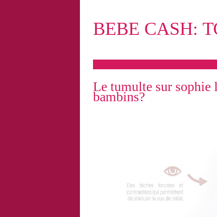
BEBE CASH: T
Le tumulte sur sophie 
bambins?